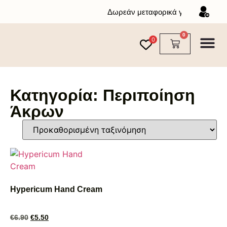
Δωρεάν μεταφορικά για αγορές άν
0
0
Σχετικά με εμάς
Κατηγορία: Περιποίηση
Άκρων
Hypericum Hand Cream
€
6.90
€
5.50